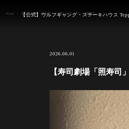
Home
【寿司劇場「照寿司」とのコラボイベント開催】
【公式】ウルフギャング・ステーキハウス Tepp
2026.06.01
【寿司劇場「照寿司