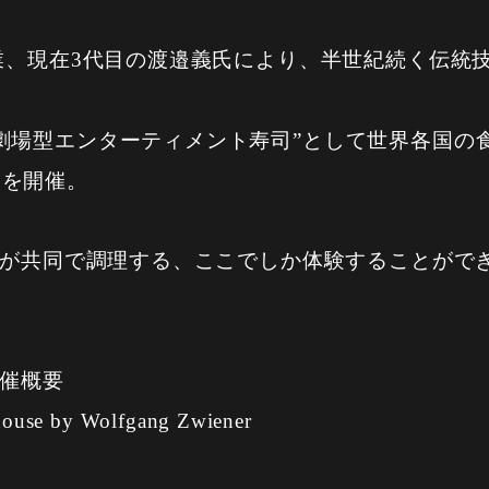
開業、現在3代目の渡邉義氏により、半世紀続く伝統
劇場型エンターティメント寿司”として世界各国の
トを開催。
邉氏が共同で調理する、ここでしか体験することがで
開催概要
se by Wolfgang Zwiener