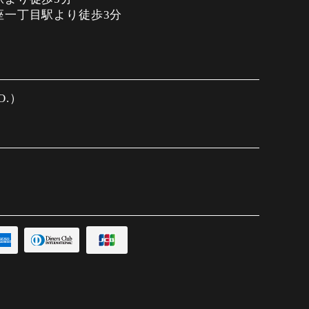
座一丁目駅より徒歩3分
分
.O.）